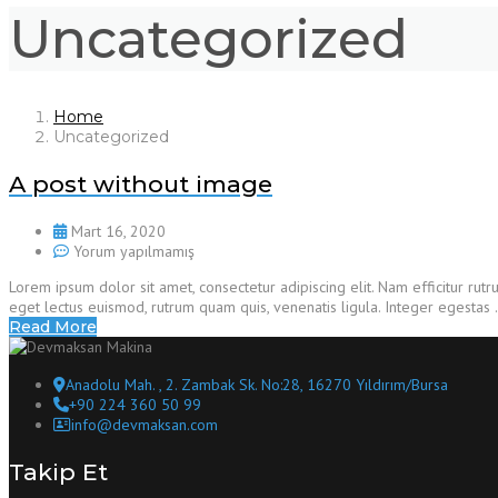
Uncategorized
Home
Uncategorized
A post without image
Mart 16, 2020
Yorum yapılmamış
Lorem ipsum dolor sit amet, consectetur adipiscing elit. Nam efficitur r
eget lectus euismod, rutrum quam quis, venenatis ligula. Integer egestas
Read More
Anadolu Mah. , 2. Zambak Sk. No:28, 16270 Yıldırım/Bursa
+90 224 360 50 99
info@devmaksan.com
Takip Et