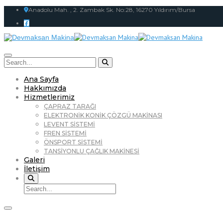
Anadolu Mah. , 2. Zambak Sk. No:28, 16270 Yıldırım/Bursa
Ana Sayfa
Hakkımızda
Hizmetlerimiz
ÇAPRAZ TARAĞI
ELEKTRONİK KONİK ÇÖZGÜ MAKİNASI
LEVENT SİSTEMİ
FREN SİSTEMİ
ÖNSPORT SİSTEMİ
TANSİYONLU ÇAĞLIK MAKİNESİ
Galeri
İletişim