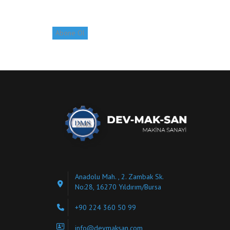
Anadolu Mah. , 2. Zambak Sk.
No:28, 16270 Yıldırım/Bursa
+90 224 360 50 99
info@devmaksan.com