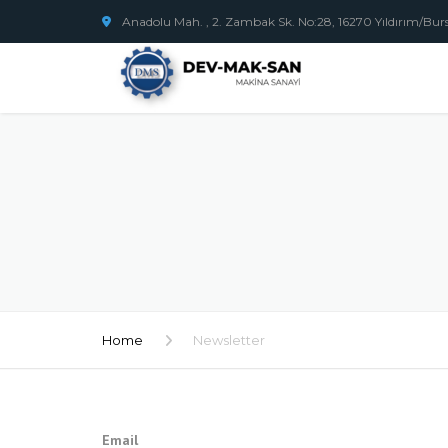
Anadolu Mah. , 2. Zambak Sk. No:28, 16270 Yıldırım/Bur
Home
Newsletter
Email