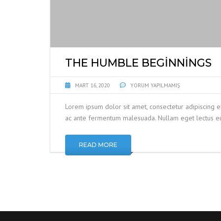
THE HUMBLE BEGINNINGS
MART 16, 2020
YORUM YAPILMAMIŞ
Lorem ipsum dolor sit amet, consectetur adipiscing e
ac ante fermentum malesuada. Nullam eget lectus eu
READ MORE