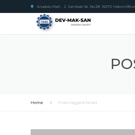
Anadolu Mah. , 2. Zambak Sk. No:28, 16270 Yıldırım/Bur
PO
Home
Posts tagged Smart