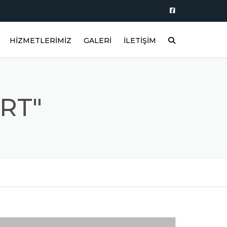
HIZMETLERIMIZ
GALERI
İLETIŞIM
ÇAPRAZ TARAĞI
ELEKTRONİK KONİK ÇÖZGÜ
RT"
MAKİNASI
LEVENT SİSTEMİ
FREN SİSTEMİ
ÖNSPORT SİSTEMİ
TANSİYONLU ÇAĞLIK MAKİNESİ