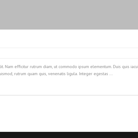
lit. Nam efficitur rutrum diam, ut commodo ipsum elementum. Duis quis iacul
ismod, rutrum quam quis, venenatis ligula. Integer egestas …